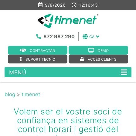
9/8/2026
12:16:44
872 987 290
CA
CONTRACTAR
DEMO
SUPORT TÈCNIC
ACCÉS CLIENTS
MENÚ
blog
>
timenet
Volem ser el vostre soci de
confiança en sistemes de
control horari i gestió del