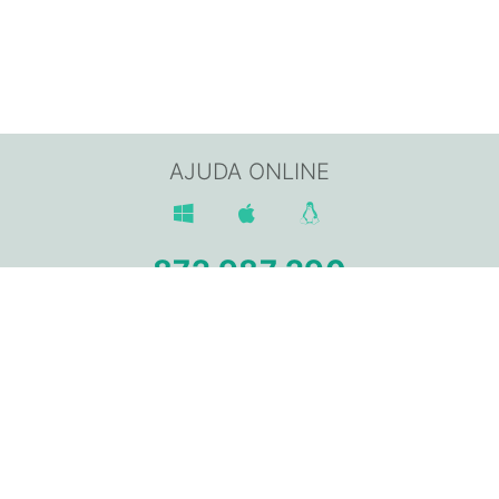
AJUDA ONLINE
872 987 290
Av. Sant Jordi, 168,
17800 OLOT (Girona)
info@gpisoftware.com
AVÍS LEGAL
POLÍTICA DE PRIVACITAT
POLÍTICA DE COOKIES