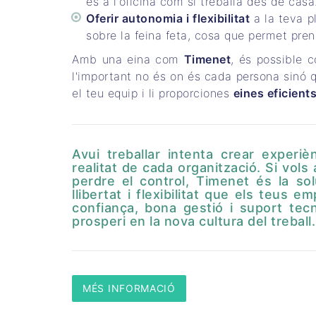
és a l'oficina com si treballa des de casa
Oferir autonomia i flexibilitat
a la teva p
sobre la feina feta, cosa que permet pren
Amb una eina com
Timenet
, és possible c
l'important no és on és cada persona sinó 
el teu equip i li proporciones
eines eficient
Avui treballar intenta crear experi
realitat de cada organització. Si vol
perdre el control, Timenet és la so
llibertat i flexibilitat que els teus e
confiança, bona gestió i suport tec
prosperi en la nova cultura del treball.
MÉS INFORMACIÓ