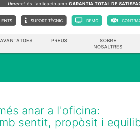
time
net
és l'aplicació amb
GARANTIA TOTAL DE SATISFA
LIENTS
SUPORT TÈCNIC
DEMO
CONTRA
AVANTATGES
PREUS
SOBRE
NOSALTRES
més anar a l'oficina:
mb sentit, propòsit i equilib