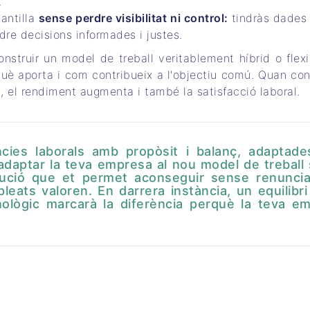
.
lantilla
sense perdre visibilitat ni control:
tindràs dades 
dre decisions informades i justes.
onstruir un model de treball veritablement híbrid o flexi
què aporta i com contribueix a l'objectiu comú. Quan con
s
, el rendiment augmenta i també la satisfacció laboral.
ències laborals amb propòsit i balanç, adaptade
s adaptar la teva empresa al nou model de treball
lució que et permet aconseguir sense renuncia
mpleats valoren. En darrera instància, un equilibr
nològic marcarà la diferència perquè la teva e