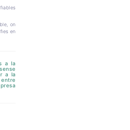
fiables
ble, on
fies en
s a la
 sense
r a la
i entre
mpresa