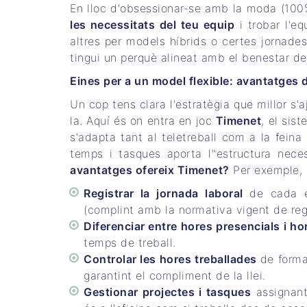
En lloc d'obsessionar-se amb la moda (100%
les necessitats del teu equip
i trobar l'eq
altres per models híbrids o certes jornade
tingui un perquè alineat amb el benestar de 
Eines per a un model flexible: avantatges 
Un cop tens clara l'estratègia que millor s'
la. Aquí és on entra en joc
Timenet
, el sis
s'adapta tant al teletreball com a la fein
temps i tasques aporta l‟estructura neces
avantatges ofereix Timenet?
Per exemple, 
Registrar la jornada laboral
de cada e
(complint amb la normativa vigent de regi
Diferenciar entre hores presencials i h
temps de treball.
Controlar les hores treballades
de form
garantint el compliment de la llei.
Gestionar projectes i tasques
assignant 