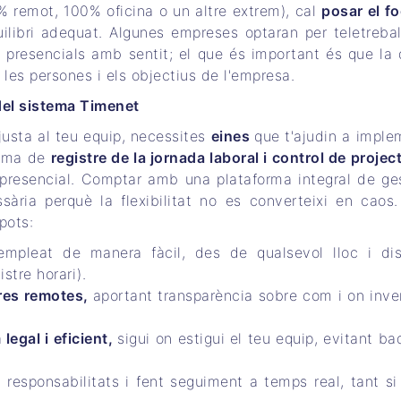
 remot, 100% oficina o un altre extrem), cal
posar el f
uilibri adequat. Algunes empreses optaran per teletreball
s presencials amb sentit; el que és important és que la 
les persones i els objectius de l'empresa.
del sistema Timenet
ajusta al teu equip, necessites
eines
que t'ajudin a imple
tema de
registre de la jornada laboral i control de proje
a presencial. Comptar amb una plataforma integral de ge
sària perquè la flexibilitat no es converteixi en caos
pots:
mpleat de manera fàcil, des de qualsevol lloc i dis
stre horari).
ores remotes,
aportant transparència sobre com i on inver
a
legal i eficient,
sigui on estigui el teu equip, evitant ba
responsabilitats i fent seguiment a temps real, tant si 