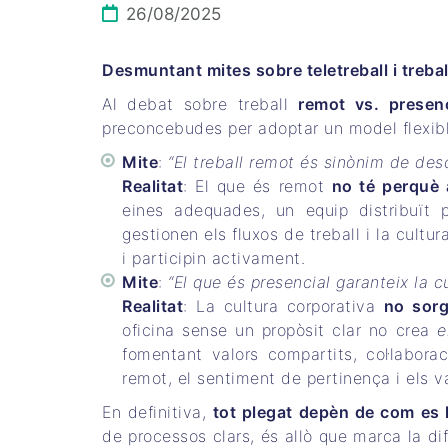
26/08/2025
Desmuntant mites sobre teletreball i trebal
Al debat sobre treball
remot vs. presenc
preconcebudes per adoptar un model flexible
Mite
:
“El treball remot és sinònim de des
Realitat
: El que és remot
no té perquè a
eines adequades, un equip distribuït
gestionen els fluxos de treball i la cultu
i participin activament.
Mite
:
“El que és presencial garanteix la c
Realitat
: La cultura corporativa
no sorg
oficina sense un propòsit clar no crea
e
fomentant valors compartits, col·labor
remot, el sentiment de pertinença i els va
En definitiva,
tot plegat depèn de com es l
de processos clars, és allò que marca la di