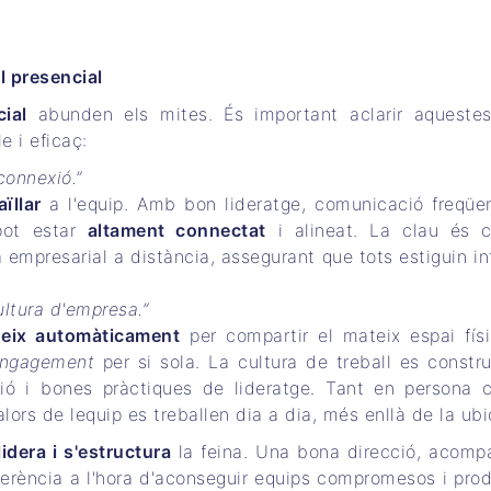
l presencial
ial
abunden els mites. És important aclarir aqueste
 i eficaç:
connexió.”
ïllar
a l'equip. Amb bon lideratge, comunicació freqüen
 pot estar
altament connectat
i alineat. La clau és 
ra empresarial a distància, assegurant que tots estiguin in
ultura d'empresa.”
eix automàticament
per compartir el mateix espai fís
ngagement
per si sola. La cultura de treball es constru
ació i bones pràctiques de lideratge. Tant en persona
lors de lequip es treballen dia a dia, més enllà de la ubi
idera i s'estructura
la feina. Una bona direcció, acom
ferència a l'hora d'aconseguir equips compromesos i prod