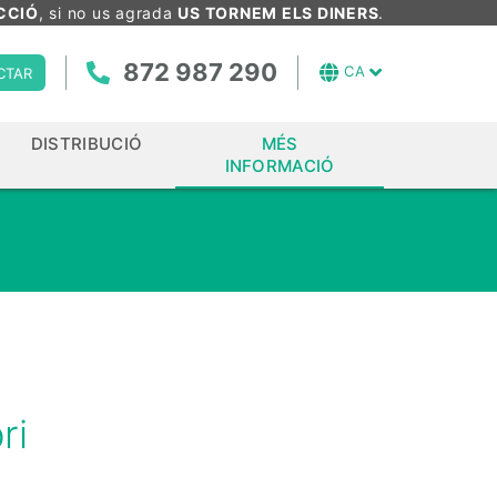
CCIÓ
, si no us agrada
US TORNEM ELS DINERS
.
872 987 290
CA
CTAR
DISTRIBUCIÓ
MÉS
INFORMACIÓ
ri