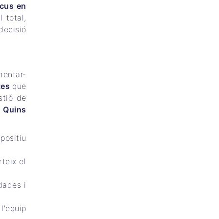
ocus en
 total,
decisió
mentar-
ctes
que
stió de
.
Quins
positiu
teix el
dades i
l'equip