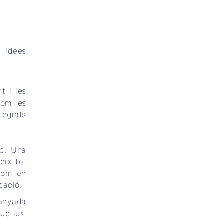
s idees
t i les
com es
tegrats
ic. Una
eix tot
 com en
cació.
panyada
uctius.