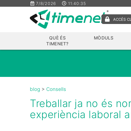
7/8/2026
11:40:36
ACCÉS C
QUÈ ÉS
MÒDULS
TIMENET?
blog
>
Consells
Treballar ja no és no
experiència laboral a