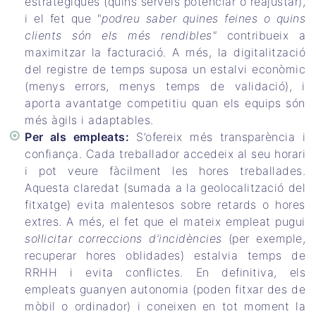
estratègiques (quins serveis potenciar o reajustar),
i el fet que "
podreu saber quines feines o quins
clients són els més rendibles"
contribueix a
maximitzar la facturació. A més, la digitalització
del registre de temps suposa un estalvi econòmic
(menys errors, menys temps de validació), i
aporta avantatge competitiu quan els equips són
més àgils i adaptables.
Per als empleats:
S’ofereix més transparència i
confiança. Cada treballador accedeix al seu horari
i pot veure fàcilment les hores treballades.
Aquesta claredat (sumada a la geolocalització del
fitxatge) evita malentesos sobre retards o hores
extres. A més, el fet que el mateix empleat pugui
sol·licitar correccions d’incidències
(per exemple,
recuperar hores oblidades) estalvia temps de
RRHH i evita conflictes. En definitiva, els
empleats guanyen autonomia (poden fitxar des de
mòbil o ordinador) i coneixen en tot moment la