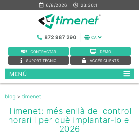
6/8/2026
23:30:11
872 987 290
CA
CONTRACTAR
DEMO
SUPORT TÈCNIC
ACCÉS CLIENTS
MENÚ
blog
>
timenet
Timenet: més enllà del control
horari i per què implantar-lo el
2026