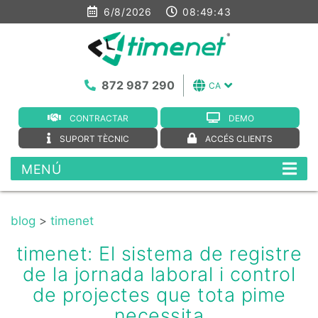
6/8/2026
08:49:44
872 987 290
CA
CONTRACTAR
DEMO
SUPORT TÈCNIC
ACCÉS CLIENTS
MENÚ
blog
>
timenet
timenet: El sistema de registre
de la jornada laboral i control
de projectes que tota pime
necessita