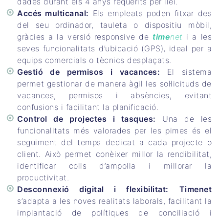
dades durant els 4 anys requerits per llei.
Accés multicanal:
Els empleats poden fitxar des
del seu ordinador, tauleta o dispositiu mòbil,
gràcies a la versió responsive de
time
net
i a les
seves funcionalitats d’ubicació (GPS), ideal per a
equips comercials o tècnics desplaçats.
Gestió de permisos i vacances:
El sistema
permet gestionar de manera àgil les sol·licituds de
vacances, permisos i absències, evitant
confusions i facilitant la planificació.
Control de projectes i tasques:
Una de les
funcionalitats més valorades per les pimes és el
seguiment del temps dedicat a cada projecte o
client. Això permet conèixer millor la rendibilitat,
identificar colls d’ampolla i millorar la
productivitat.
Desconnexió digital i flexibilitat:
Timenet
s’adapta a les noves realitats laborals, facilitant la
implantació de polítiques de conciliació i