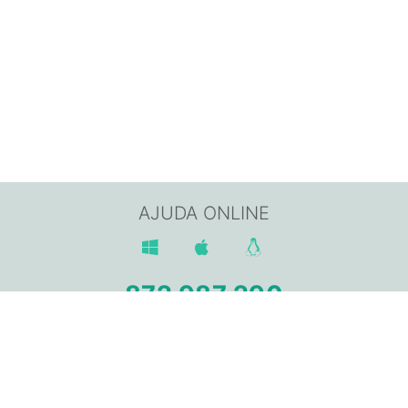
AJUDA ONLINE
872 987 290
Av. Sant Jordi, 168,
17800 OLOT (Girona)
info@gpisoftware.com