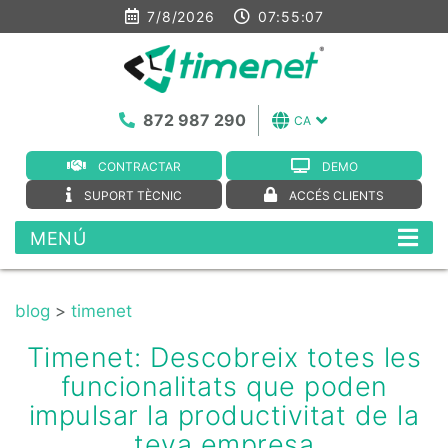
7/8/2026
07:55:07
872 987 290
CA
CONTRACTAR
DEMO
SUPORT TÈCNIC
ACCÉS CLIENTS
MENÚ
blog
>
timenet
Timenet: Descobreix totes les
funcionalitats que poden
impulsar la productivitat de la
teva empresa