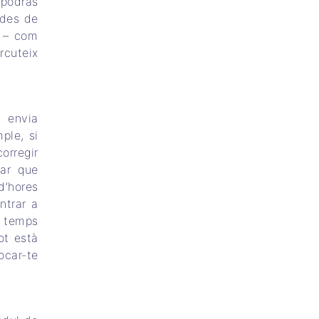
 podràs
ades de
s – com
rcuteix
a envia
ple, si
orregir
rar que
d’hores
ntrar a
e temps
ot està
ocar-te