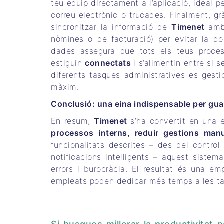
teu equip directament a l’aplicació, ideal p
correu electrònic o trucades. Finalment, gr
sincronitzar la informació de
Timenet
amb
nòmines o de facturació) per evitar la dob
dades assegura que tots els teus process
estiguin
connectats
i s’alimentin entre si 
diferents tasques administratives es gestio
màxim.
Conclusió: una eina indispensable per gu
En resum,
Timenet
s’ha convertit en una 
processos interns, reduir gestions man
funcionalitats descrites – des del control
notificacions intel·ligents – aquest siste
errors i burocràcia. El resultat és una 
empleats poden dedicar més temps a les tas