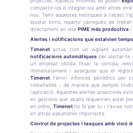
projectes. Aquests informes es poden
expo
compartir-los o integrar-los amb altres ei
nou. Tenir aquestes mètriques a l’abast t
ajustar torns, repartir càrregues de treba
directament en una
PIME més productiva
i 
Alertes i notificacions que estalvien temp
Timenet
actua com un vigilant automàti
notificacions automàtiques
per alertar-te 
un empleat oblida fitxar la sortida, reb
immediatament i assegurar que el registr
Timenet
t’enviï informes periòdics per 
treballades – de manera que sempre tindrà
l’aplicació. Aquestes alertes proactives evi
en gestions que abans requeririen estar pe
en ordre,
Timenet
ho fa per tu i t’avisa no
en altres assumptes importants.
Control de projectes i tasques amb visió 