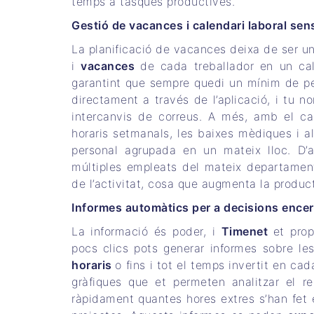
temps a tasques productives.
Gestió de vacances i calendari laboral se
La planificació de vacances deixa de ser 
i
vacances
de cada treballador en un cale
garantint que sempre quedi un mínim de pers
directament a través de l’aplicació, i tu 
intercanvis de correus. A més, amb el ca
horaris setmanals, les baixes mèdiques i al
personal agrupada en un mateix lloc. D’
múltiples empleats del mateix departament
de l’activitat, cosa que augmenta la produc
Informes automàtics per a decisions ence
La informació és poder, i
Timenet
et pro
pocs clics pots generar informes sobre les
horaris
o fins i tot el temps invertit en ca
gràfiques que et permeten analitzar el r
ràpidament quantes hores extres s’han fet 