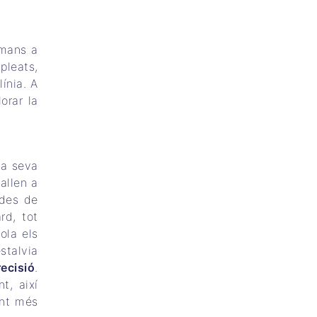
umans a
pleats,
ínia. A
orar la
la seva
ballen a
des de
rd, tot
ola els
stalvia
recisió
.
t, així
ant més