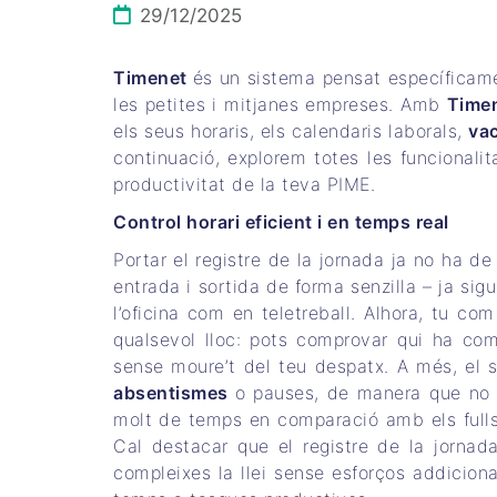
29/12/2025
Timenet
és un sistema pensat específicame
les petites i mitjanes empreses. Amb
Time
els seus horaris, els calendaris laborals,
va
continuació, explorem totes les funcionali
productivitat de la teva PIME.
Control horari eficient i en temps real
Portar el registre de la jornada ja no ha d
entrada i sortida de forma senzilla – ja sigu
l’oficina com en teletreball. Alhora, tu co
qualsevol lloc: pots comprovar qui ha comen
sense moure’t del teu despatx. A més, el s
absentismes
o pauses, de manera que no h
molt de temps en comparació amb els fulls 
Cal destacar que el registre de la jorna
compleixes la llei sense esforços addicion