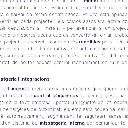
ectes o gestionen diversos clients,
Timenet
inclou un m
uncionalitat permet assignar i registrar les hores (i fin
a o servei de forma centralitzada. En una sola aplicac
vertit en cada projecte i els costos associats, actualit
ar desviacions a l’instant – per exemple, si un projec
 prendre mesures abans que es converteixin en un prob
 de projectes o serveis resulten més
rendibles
per al teu 
ursos en el futur. En definitiva, el control de projectes t
goci orientades a serveis, perquè optimitza l’ús del temp
sitat de portar aquest control manualment en fulls de
satgeria i integracions
es,
Timenet
ofereix encara més opcions que ajuden a es
le, el mòdul de
control d’accessos
et permet gestionar
s de la teva empresa i portar un registre de les obert
s de targetes de proximitat, els empleats poden validar 
arà automàticament, augmentant la seguretat sense e
s d’un sistema de
missatgeria interna
per comunicar-te