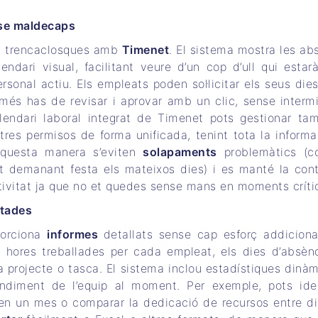
nse maldecaps
un trencaclosques amb
Timenet
. El sistema mostra les ab
ndari visual, facilitant veure d’un cop d’ull qui estarà
onal actiu. Els empleats poden sol·licitar els seus dies 
només has de revisar i aprovar amb un clic, sense interm
lendari laboral integrat de Timenet pots gestionar ta
tres permisos de forma unificada, tenint tota la informa
aquesta manera s’eviten
solapaments
problemàtics (c
 demanant festa els mateixos dies) i es manté la cont
tivitat ja que no et quedes sense mans en moments críti
rtades
porciona
informes
detallats sense cap esforç addicion
 hores treballades per cada empleat, els dies d’absènc
da projecte o tasca. El sistema inclou estadístiques dinàm
endiment de l’equip al moment. Per exemple, pots iden
en un mes o comparar la dedicació de recursos entre di