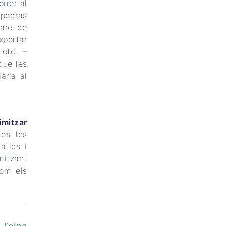
rrer al
podràs
ware de
xportar
 etc. –
què les
ària al
imitzar
es les
àtics i
mitzant
com els