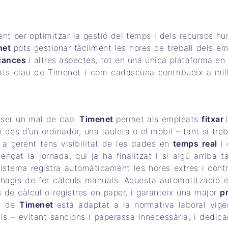
nt per optimitzar la gestió del temps i dels recursos h
net
pots gestionar fàcilment les hores de treball dels em
cances
i altres aspectes, tot en una única plataforma en l
tats clau de Timenet i com cadascuna contribueix a mill
e ser un mal de cap.
Timenet
permet als empleats
fitxar
i des d’un ordinador, una tauleta o el mòbil – tant si tre
m a gerent tens visibilitat de les dades en
temps real
i 
çat la jornada, qui ja ha finalitzat i si algú arriba ta
istema registra automàticament les hores extres i contr
agis de fer càlculs manuals. Aquesta automatització e
de càlcul o registres en paper, i garanteix una major
p
da de
Timenet
està adaptat a la normativa laboral vigen
als – evitant sancions i paperassa innecessària, i dedic