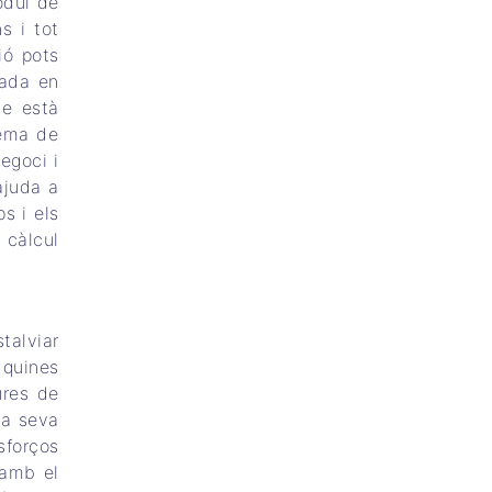
òdul de
s i tot
ió pots
zada en
te està
lema de
negoci i
’ajuda a
s i els
 càlcul
talviar
 quines
ures de
la seva
sforços
 amb el