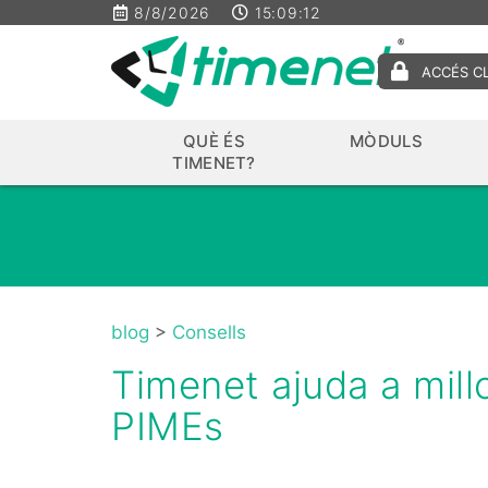
8/8/2026
15:09:13
ACCÉS C
QUÈ ÉS
MÒDULS
TIMENET?
blog
>
Consells
Timenet ajuda a millo
PIMEs