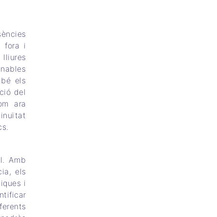
sències
 fora i
lliures
inables
mbé els
ció del
om ara
inuïtat
cs.
al. Amb
ia, els
iques i
tificar
ferents