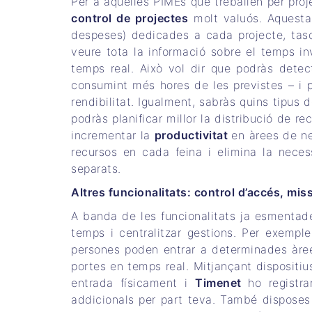
Per a aquelles PIMEs que treballen per proj
control de projectes
molt valuós. Aquesta f
despeses) dedicades a cada projecte, tasc
veure tota la informació sobre el temps in
temps real. Això vol dir que podràs detect
consumint més hores de les previstes – i
rendibilitat. Igualment, sabràs quins tipus
podràs planificar millor la distribució de rec
incrementar la
productivitat
en àrees de ne
recursos en cada feina i elimina la neces
separats.
Altres funcionalitats: control d’accés, mis
A banda de les funcionalitats ja esmentad
temps i centralitzar gestions. Per exemp
persones poden entrar a determinades àree
portes en temps real. Mitjançant dispositiu
entrada físicament i
Timenet
ho registr
addicionals per part teva. També dispose