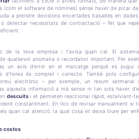
rtar
fàcilment a Excel o altres formats, de manera que
nes (com el software de nòmines) sense haver de picar d
’ajuda a prendre decisions encertades basades en dade
ll o detectar necessitats de contractació – fet que repe
eficient.
s
c de la teva empresa i t’avisa quan cal. El sistem
de qualsevol anomalia o recordatori important. Per exem
ràs un avís d’error en el marcatge perquè es pugui c
e d’hores és complet i correcte. També pots configu
correu electrònic – per exemple, un resum setmanal 
s aquesta informació a mà sense ni tan sols haver d’e
ten
descuits
i et permeten reaccionar ràpid, estalviant-t
ndent constantment. En lloc de revisar manualment si t
més quan cal atenció, la qual cosa et deixa lliure per enf
de costos