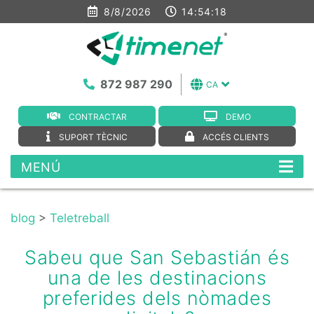
8/8/2026
14:54:18
872 987 290
CA
CONTRACTAR
DEMO
SUPORT TÈCNIC
ACCÉS CLIENTS
MENÚ
blog
>
Teletreball
Sabeu que San Sebastián és
una de les destinacions
preferides dels nòmades