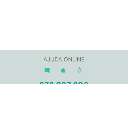
AJUDA ONLINE
872 987 290
Av. Sant Jordi, 168,
17800 OLOT (Girona)
info@gpisoftware.com