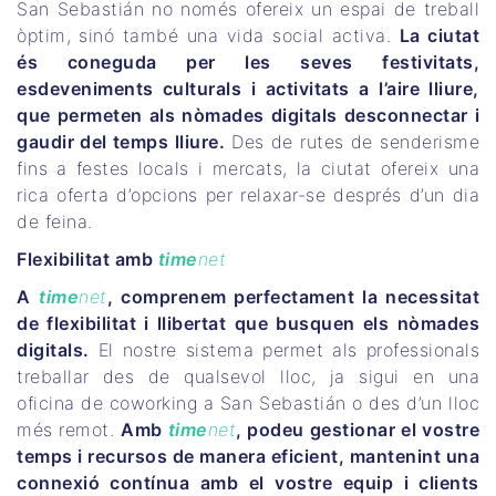
San Sebastián no només ofereix un espai de treball
òptim, sinó també una vida social activa.
La ciutat
és coneguda per les seves festivitats,
esdeveniments culturals i activitats a l’aire lliure,
que permeten als nòmades digitals desconnectar i
gaudir del temps lliure.
Des de rutes de senderisme
fins a festes locals i mercats, la ciutat ofereix una
rica oferta d’opcions per relaxar-se després d’un dia
de feina.
Flexibilitat amb
time
net
A
time
net
, comprenem perfectament la necessitat
de flexibilitat i llibertat que busquen els nòmades
digitals.
El nostre sistema permet als professionals
treballar des de qualsevol lloc, ja sigui en una
oficina de coworking a San Sebastián o des d’un lloc
més remot.
Amb
time
net
, podeu gestionar el vostre
temps i recursos de manera eficient, mantenint una
connexió contínua amb el vostre equip i clients