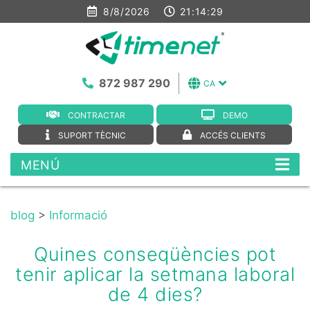
8/8/2026
21:14:30
872 987 290
CA
CONTRACTAR
DEMO
SUPORT TÈCNIC
ACCÉS CLIENTS
MENÚ
blog
>
Informació
Quines conseqüències pot
tenir aplicar la setmana laboral
de 4 dies?