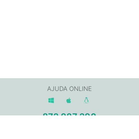
AJUDA ONLINE
872 987 290
Av. Sant Jordi, 168,