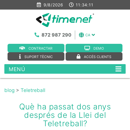
9/8/2026
11:34:12
872 987 290
CA
CONTRACTAR
DEMO
SUPORT TÈCNIC
ACCÉS CLIENTS
MENÚ
blog
>
Teletreball
Què ha passat dos anys
després de la Llei del
Teletreball?