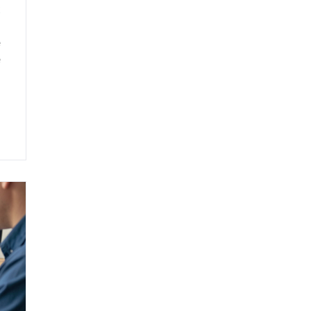
t
l
e
e
ó