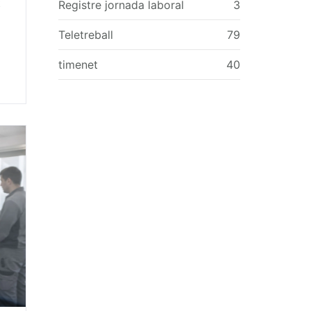
t
Registre jornada laboral
3
l
Teletreball
79
timenet
40