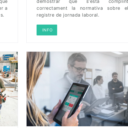
que
demostrar que s'està complin
er a
correctament la normativa sobre e
s.
registre de jornada laboral.
 INFO