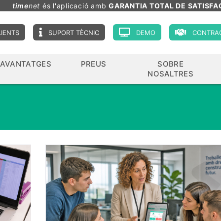
time
net
és l'aplicació amb
GARANTIA TOTAL DE SATISFA
LIENTS
SUPORT TÈCNIC
DEMO
CONTRA
AVANTATGES
PREUS
SOBRE
NOSALTRES