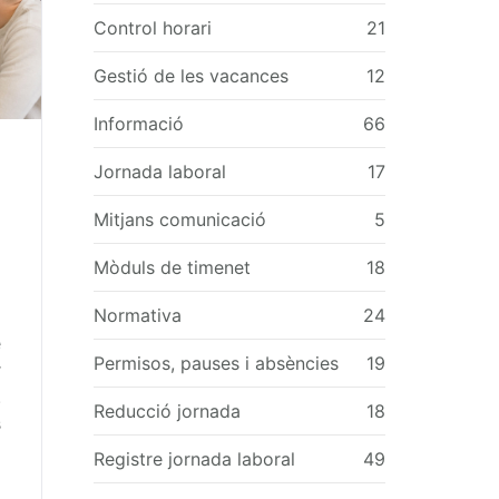
Control horari
21
Gestió de les vacances
12
Informació
66
Jornada laboral
17
Mitjans comunicació
5
Mòduls de timenet
18
Normativa
24
e
Permisos, pauses i absències
19
r
.
Reducció jornada
18
s
ó
Registre jornada laboral
49
m