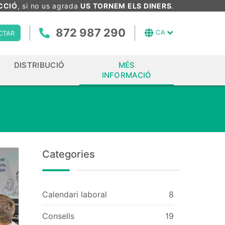
CCIÓ
, si no us agrada
US TORNEM ELS DINERS
.
872 987 290
CA
CTAR
DISTRIBUCIÓ
MÉS
INFORMACIÓ
Categories
Calendari laboral
8
Consells
19