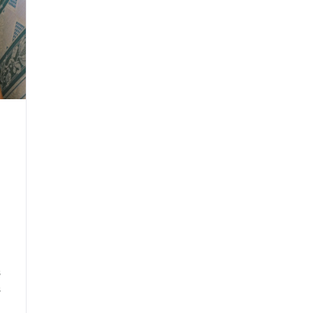
à
a
a
s
s
a