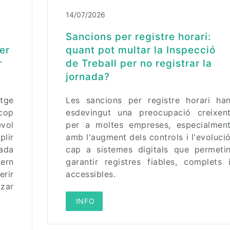
14/07/2026
Sancions per registre horari:
er
quant pot multar la Inspecció
r
de Treball per no registrar la
jornada?
tge
Les sancions per registre horari ha
 cop
esdevingut una preocupació creixen
vol
per a moltes empreses, especialmen
lir
amb l'augment dels controls i l'evoluci
nada
cap a sistemes digitals que permeti
dern
garantir registres fiables, complets 
erir
accessibles.
tzar
 INFO