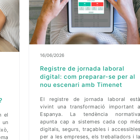
16/06/2026
Registre de jornada laboral
digital: com preparar-se per al
nou escenari amb Timenet
El registre de jornada laboral est
?
vivint una transformació important 
Espanya. La tendència normativ
 el
apunta cap a sistemes cada cop mé
 un
digitals, segurs, traçables i accessible
ixò,
per a les empreses, els treballadors i l
tema