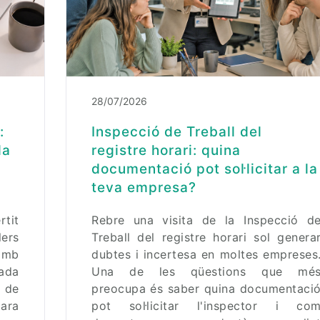
28/07/2026
:
Inspecció de Treball del
la
registre horari: quina
documentació pot sol·licitar a la
teva empresa?
rtit
Rebre una visita de la Inspecció d
ers
Treball del registre horari sol genera
amb
dubtes i incertesa en moltes empreses
nada
Una de les qüestions que mé
s de
preocupa és saber quina documentaci
ara
pot sol·licitar l'inspector i co