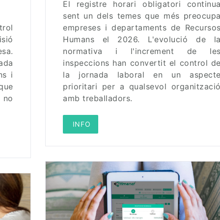
El registre horari obligatori continu
sent un dels temes que més preocup
rol
empreses i departaments de Recurso
sió
Humans el 2026. L'evolució de l
sa.
normativa i l'increment de le
ada
inspeccions han convertit el control d
ns i
la jornada laboral en un aspect
 que
prioritari per a qualsevol organitzaci
 no
amb treballadors.
 INFO