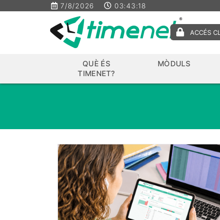
7/8/2026
03:43:20
ACCÉS C
QUÈ ÉS
MÒDULS
TIMENET?