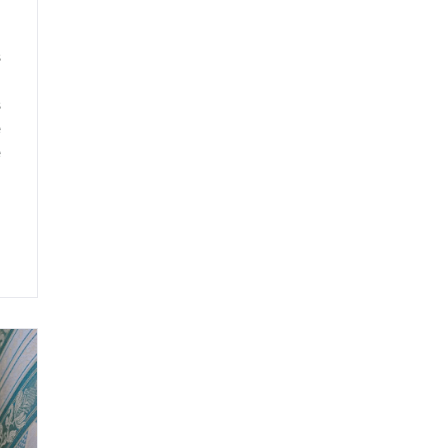
a
a
s
a
s
e
e
ó