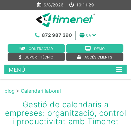
6/8/2026
10:11:29
872 987 290
CA
CONTRACTAR
DEMO
SUPORT TÈCNIC
ACCÉS CLIENTS
MENÚ
blog
>
Calendari laboral
Gestió de calendaris a
empreses: organització, control
i productivitat amb Timenet