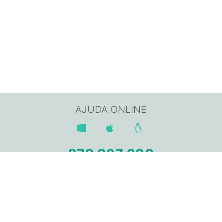
AJUDA ONLINE
872 987 290
Av. Sant Jordi, 168,
17800 OLOT (Girona)
info@gpisoftware.com