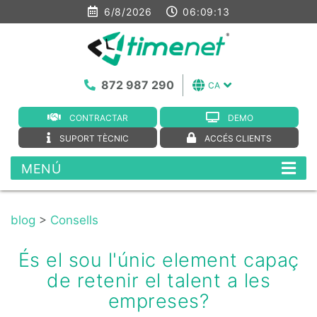
6/8/2026
06:09:14
872 987 290
CA
CONTRACTAR
DEMO
SUPORT TÈCNIC
ACCÉS CLIENTS
MENÚ
blog
>
Consells
És el sou l'únic element capaç
de retenir el talent a les
empreses?