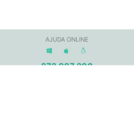
AJUDA ONLINE
872 987 290
Av. Sant Jordi, 168,
17800 OLOT (Girona)
info@gpisoftware.com
AVÍS LEGAL
POLÍTICA DE PRIVACITAT
POLÍTICA DE COOKIES