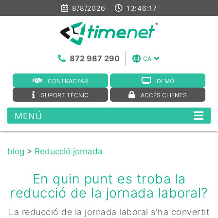
8/8/2026
13:46:18
872 987 290
CA
CONTRACTAR
DEMO
SUPORT TÈCNIC
ACCÉS CLIENTS
MENÚ
blog
>
Reducció jornada
En quin punt es troba la
reducció de la jornada laboral?
La reducció de la jornada laboral s'ha convertit