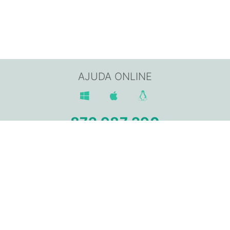
AJUDA ONLINE
872 987 290
Av. Sant Jordi, 168,
17800 OLOT (Girona)
info@gpisoftware.com
AVÍS LEGAL
POLÍTICA DE PRIVACITAT
POLÍTICA DE COOKIES