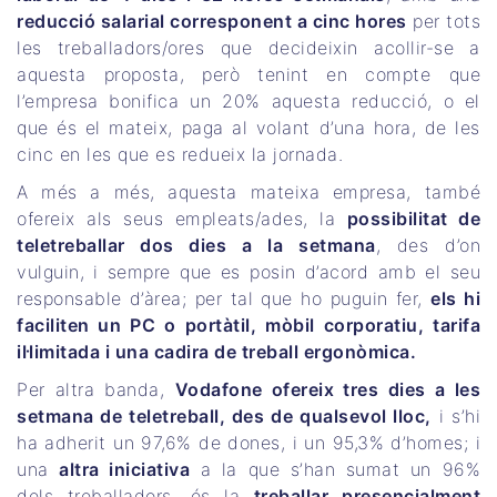
reducció salarial corresponent a cinc hores
per tots
les treballadors/ores que decideixin acollir-se a
aquesta proposta, però tenint en compte que
l’empresa bonifica un 20% aquesta reducció, o el
que és el mateix, paga al volant d’una hora, de les
cinc en les que es redueix la jornada.
A més a més, aquesta mateixa empresa, també
ofereix als seus empleats/ades, la
possibilitat de
teletreballar dos dies a la setmana
, des d’on
vulguin, i sempre que es posin d’acord amb el seu
responsable d’àrea; per tal que ho puguin fer,
els hi
faciliten un PC o portàtil, mòbil corporatiu, tarifa
il·limitada i una cadira de treball ergonòmica.
Per altra banda,
Vodafone ofereix tres dies a les
setmana de teletreball, des de qualsevol lloc,
i s’hi
ha adherit un 97,6% de dones, i un 95,3% d’homes; i
una
altra iniciativa
a la que s’han sumat un 96%
dels treballadors, és la
treballar presencialment