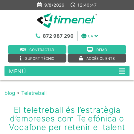
9/8/2026
12:40:48
872 987 290
CA
CONTRACTAR
DEMO
SUPORT TÈCNIC
ACCÉS CLIENTS
MENÚ
blog
>
Teletreball
El teletreball és l’estratègia
d’empreses com Telefónica o
Vodafone per retenir el talent