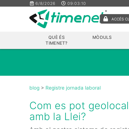
6/8/2026
09:03:10
ACCÉS C
QUÈ ÉS
MÒDULS
TIMENET?
blog
>
Registre jornada laboral
Com es pot geolocalit
amb la Llei?