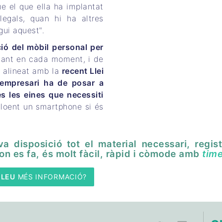
ue el que ella ha implantat
 legals, quan hi ha altres
gui aquest".
ció del mòbil personal per
allant en cada moment, i de
 alineat amb la
recent Llei
l’empresari ha de posar a
es les eines que necessiti
cloent un smartphone si és
a disposició tot el material necessari, regist
on es fa, és molt fàcil, ràpid i còmode amb
tim
OLEU
 MÉS INFORMACIÓ?