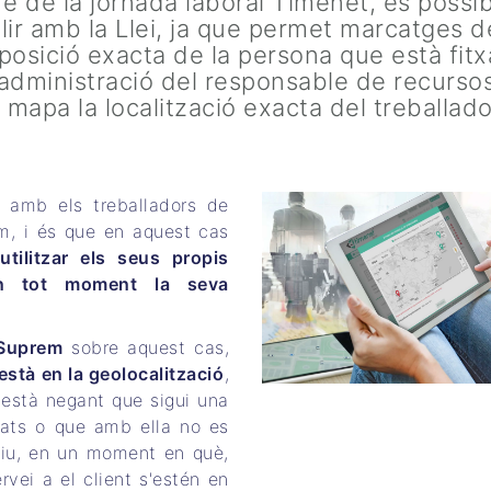
e de la jornada laboral Timenet, és possi
mplir amb la Llei, ja que permet marcatges d
 posició exacta de la persona que està fitx
administració del responsable de recurso
apa la localització exacta del treballado
 amb els treballadors de
m, i és que en aquest cas
utilitzar els seus propis
en tot moment la seva
 Suprem
sobre aquest cas,
està en la geolocalització
,
està negant que sigui una
tats o que amb ella no es
itiu, en un moment en què,
vei a el client s'estén en