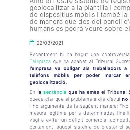
Amb el nostre sistema de registr
geolocalitzar a la plantilla i co
de dispositius mòbils i també la
de manera que des del panell d’
humans es podrà veure sobre el m
22/03/2021
Recentment hi ha hagut una controvèrsia
Telepizza
que ha acabat al Tribunal Supre
l’empresa va obligar als treballadors a 
telèfons mòbils per poder marcar 
geolocalització.
En
la
sentència
que ha emès el Tribunal
queda clar que el problema a dia d’avui
no 
i ho argumenta de la següent manera: "No 
mesura legitima per a determinades finali
vagi a evitar un dèficit comercial compet
certament, aquest sistema de prestar el ser