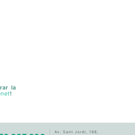
rar la
e
net
!
Av. Sant Jordi, 168,