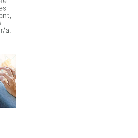
ble
es
ant,
s
r/a.