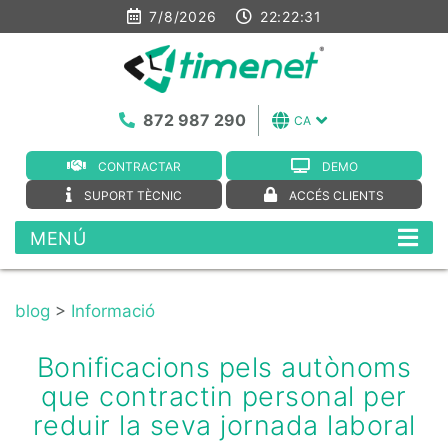
7/8/2026
22:22:32
872 987 290
CA
CONTRACTAR
DEMO
SUPORT TÈCNIC
ACCÉS CLIENTS
MENÚ
blog
>
Informació
Bonificacions pels autònoms
que contractin personal per
reduir la seva jornada laboral