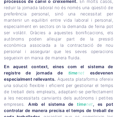
processos de canvi o creixement.
En molts casos,
reduir la jornada laboral no és només una qüestió de
preferència personal, sinó una necessitat per
mantenir un equilibri entre vida laboral i personal,
especialment en sectors on la demanda de feina pot
ser volàtil. Gràcies a aquestes bonificacions, els
autònoms poden alleujar part de la pressió
econòmica associada a la contractació de nou
personal i assegurar que les seves operacions
segueixin en marxa de manera fluida.
En aquest context, eines com el sistema de
registre de jornada de
time
net
esdevenen
especialment rellevants.
Aquesta plataforma ofereix
una solució flexible i eficient per gestionar el temps
de treball dels empleats, adaptant-se perfectament
a les necessitats canviants dels autònoms i petites
empreses.
Amb el sistema de
time
net
, es pot
controlar de manera precisa el temps de treball de
cada treballador
, garantint que es compleixin les